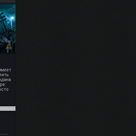
имеет
тить
оздана
ре:
осто