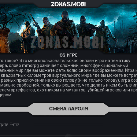
Об игре
то такое? Это многопользовательская онлайн игра на тематику
ера, слово mmorpg означает сложный, многофункциональный
альный мир где вы можете дать волю своим воображениям. Игра 
 квадратных километров виртуального мира где вы можете встре
 разных приключении на свою голову (и не только голову), игра с
мально свободной, только вы решаете, что делать и кем быть в иг
елем артефактов, охотником на мутантов, убийцей игроков или пр
ёром.
Смена пароля
дите E-mail