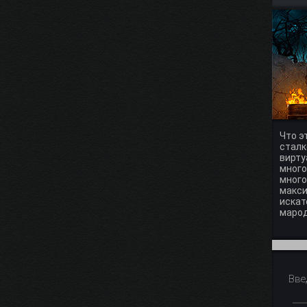
Что э
сталк
вирту
много
много
макси
искат
марод
Вве