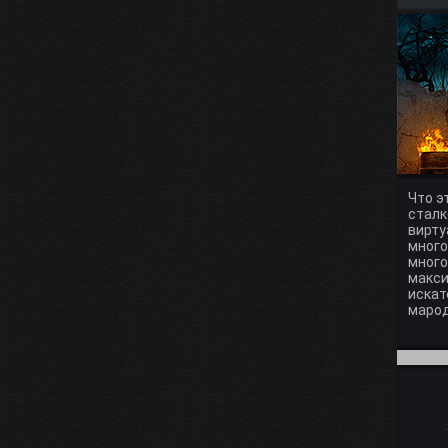
Что э
сталк
вирту
много
много
макси
искат
марод