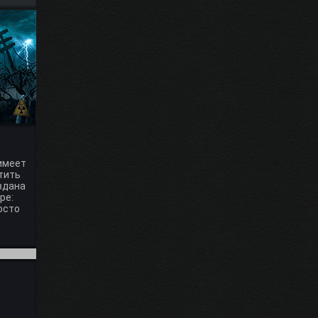
имеет
тить
оздана
ре:
осто