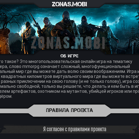
Об игре
то такое? Это многопользовательская онлайн игра на тематику
ера, слово mmorpg означает сложный, многофункциональный
альный мир где вы можете дать волю своим воображениям. Игра 
 квадратных километров виртуального мира где вы можете встре
 разных приключении на свою голову (и не только голову), игра с
мально свободной, только вы решаете, что делать и кем быть в иг
елем артефактов, охотником на мутантов, убийцей игроков или пр
ёром.
Правила проекта
Я согласен с правилами проекта