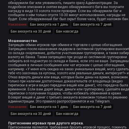
обнаружили баг или уязвимость, пишите сразу Администрации. За
подробное описание и снятие видео обнаруженного бага вы получите
награду в виде 10 золота после проверки. Если вы обнаружили баг и
сообщили о нём только спустя 10-30 минут использования, награды не
будет. Если обнаруженный баг был скрыт более часа, будет наложен бан.
Наказание:
Бан аккаунта на 1 день
Бан аккаунта на 7 дней
Бан аккаунта на 30 дней
Бан навсегда
Мошенничество.
Запрещён обман игроков при обмене и торговле с целью обогащения.
Запрещено после назначения лидером в системной группировке выноси
со склада снаряжение, добытое участниками группировки, а также забир
валюту из банка. Также запрещено при уходе из системной группировки
забирать всё подчистую со склада и банка, если это не ваше. Запрещены
сообщения в личные сообщения или чат игрокам с целью обогащения,
например: «У меня есть скидка на заказ уникальных вещей, могу сделать
тебе что захочешь за купоны, золото или реальные деньги, интересует?» и 
Отказ вернуть деньги или вещи, которые были даны на время, возможен
только при наличии достаточных доказательств от владельца (видео
переписки в игре и видео передачи вещей или денег), что передача была
временной. Если вам дарят вещи, деньги или группировку, сделайте вид
переписки о получении подарка, чтобы избежать обвинений в краже.
Возврат вещей и денег с третьего аккаунта возможен только по решению
администрации. Это правило распространяется и на Telegram.
Наказание:
Бан аккаунта на 1 день
Бан аккаунта на 7 дней
Бан аккаунта на 30 дней
Бан навсегда
Притеснение игровых прав другого игрока.
Притеснением являются: требования бросить игровой процесс, покинуть